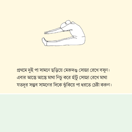
প্রথমে দুই পা সামনে ছড়িয়ে মেরুদণ্ড সোজা রেখে বসুন।
এবার আস্তে আস্তে মাথা নিচু করে হাঁটু সোজা রেখে মাথা
যতদূর সম্ভব সামনের দিকে ঝুঁকিয়ে পা ধরতে চেষ্টা করুন।