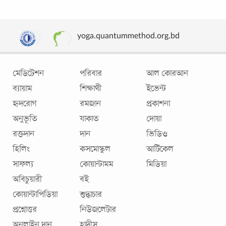
yoga.quantummethod.org.bd
মেডিটেশন
পরিবার
আল কোরআন
ব্যায়াম
শিক্ষার্থী
ইভেন্ট
হৃদরোগ
রমজান
প্রকাশনা
অনুভূতি
যাকাত
দোয়া
রক্তদান
দান
ভিডিও
হিলিং
কসমোস্কুল
আর্টিকেল
সাফল্য
কোয়ান্টামম
মিডিয়া
অবিচুয়ারী
বই
কোয়ান্টাপিডিয়া
শুদ্ধাচার
প্রশ্নোত্তর
নিউজলেটার
অনলাইন দান
হাদীস