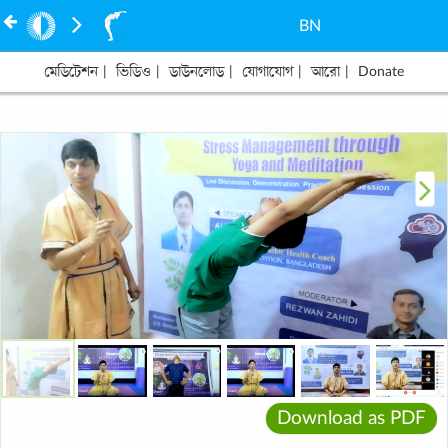
BN
মেডিটেশন
|
ভিডিও
|
ডাউনলোড
|
যোগাযোগ
|
আরো
|
Donate
Download as PDF