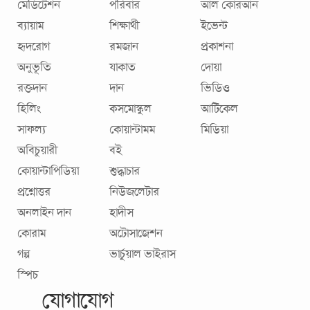
মেডিটেশন
পরিবার
আল কোরআন
ব্যায়াম
শিক্ষার্থী
ইভেন্ট
হৃদরোগ
রমজান
প্রকাশনা
অনুভূতি
যাকাত
দোয়া
রক্তদান
দান
ভিডিও
হিলিং
কসমোস্কুল
আর্টিকেল
সাফল্য
কোয়ান্টামম
মিডিয়া
অবিচুয়ারী
বই
কোয়ান্টাপিডিয়া
শুদ্ধাচার
প্রশ্নোত্তর
নিউজলেটার
অনলাইন দান
হাদীস
কোরাম
অটোসাজেশন
গল্প
ভার্চুয়াল ভাইরাস
স্পিচ
যোগাযোগ